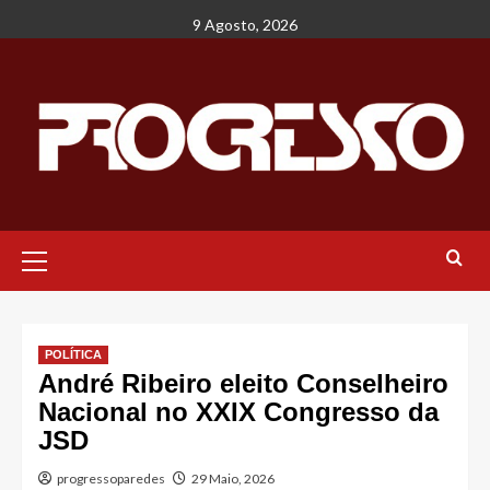
Avançar
9 Agosto, 2026
para
o
conteúdo
Menu
principal
POLÍTICA
André Ribeiro eleito Conselheiro
Nacional no XXIX Congresso da
JSD
progressoparedes
29 Maio, 2026