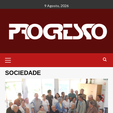
Avançar
9 Agosto, 2026
para
o
conteúdo
Menu
principal
SOCIEDADE