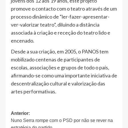
jovens dos 12 aos 19 anos, este projeto
promove o contacto com o teatro através de um
processo dinâmico de “ler-fazer-apresentar-
ver-valorizar teatro”, diluindo a distância
associada à criação e receção do teatro lido e
encenado.
Desde a sua criação, em 2005, o PANOS tem
mobilizado centenas de participantes de
escolas, associações e grupos de todo o país,
afirmando-se como uma importante iniciativa de
descentralização cultural e valorização das
artes performativas.
Navegação
Anterior:
Nuno Serra rompe com o PSD por não se rever na
de
estratégia do partido