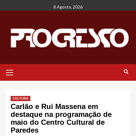
Avançar
8 Agosto, 2026
para
o
conteúdo
Menu
principal
CULTURA
Carlão e Rui Massena em
destaque na programação de
maio do Centro Cultural de
Paredes