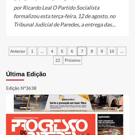
por Ricardo Leal O Partido Socialista
formalizou esta terça-feira, 12 de agosto, no
Tribunal Judicial de Paredes, a entrega das...
Paginação
…
7
…
Anterior
1
4
5
6
8
9
10
dos
22
Próximo
conteúdos
Última Edição
Edição Nº3638