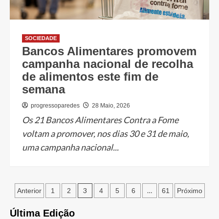
SOCIEDADE
Bancos Alimentares promovem
campanha nacional de recolha
de alimentos este fim de
semana
progressoparedes
28 Maio, 2026
Os 21 Bancos Alimentares Contra a Fome
voltam a promover, nos dias 30 e 31 de maio,
uma campanha nacional...
Paginação
3
…
Anterior
1
2
4
5
6
61
Próximo
dos
Última Edição