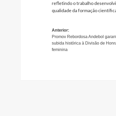
refletindo o trabalho desenvolv
qualidade da formação científic
Navegação
Anterior:
Promov Rebordosa Andebol garan
de
subida histórica à Divisão de Honr
artigos
feminina