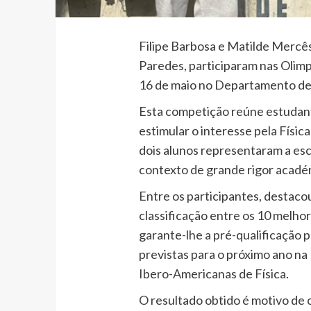
Filipe Barbosa e Matilde Mercês
Paredes, participaram nas Olimpí
16 de maio no Departamento de 
Esta competição reúne estudant
estimular o interesse pela Física
dois alunos representaram a e
contexto de grande rigor acadé
Entre os participantes, destaco
classificação entre os 10 melho
garante-lhe a pré-qualificação p
previstas para o próximo ano na
Ibero-Americanas de Física.
O resultado obtido é motivo de 