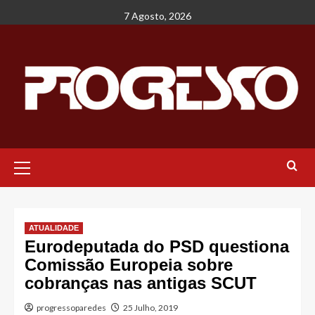
Avançar
7 Agosto, 2026
para
o
conteúdo
Menu
principal
ATUALIDADE
Eurodeputada do PSD questiona
Comissão Europeia sobre
cobranças nas antigas SCUT
progressoparedes
25 Julho, 2019