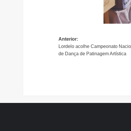
Navegação
Anterior:
Lordelo acolhe Campeonato Nacio
de
de Dança de Patinagem Artística
artigos