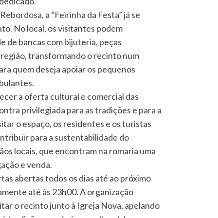
 dedicado.
 Rebordosa, a “Feirinha da Festa” já se
o. No local, os visitantes podem
 de bancas com bijuteria, peças
a região, transformando o recinto num
ara quem deseja apoiar os pequenos
bulantes.
uecer a oferta cultural e comercial das
tra privilegiada para as tradições e para a
tar o espaço, os residentes e os turistas
ntribuir para a sustentabilidade do
sãos locais, que encontram na romaria uma
gação e venda.
rtas abertas todos os dias até ao próximo
riamente até às 23h00. A organização
tar o recinto junto à Igreja Nova, apelando