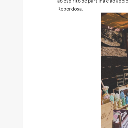
ao espírito de partilha e ao apoi
Rebordosa.