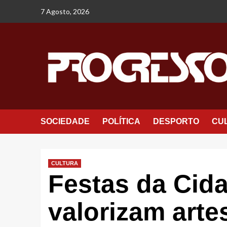
Avançar
7 Agosto, 2026
para
o
conteúdo
SOCIEDADE
POLÍTICA
DESPORTO
CU
CULTURA
Festas da Cid
valorizam arte