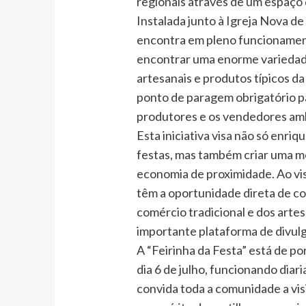
regionais através de um espaço
Instalada junto à Igreja Nova de
encontra em pleno funcionament
encontrar uma enorme variedade
artesanais e produtos típicos d
ponto de paragem obrigatório p
produtores e os vendedores am
Esta iniciativa visa não só enriq
festas, mas também criar uma mon
economia de proximidade. Ao visi
têm a oportunidade direta de co
comércio tradicional e dos arte
importante plataforma de divul
A “Feirinha da Festa” está de po
dia 6 de julho, funcionando dia
convida toda a comunidade a visi