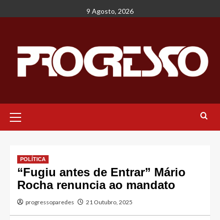
Avançar
9 Agosto, 2026
para
o
conteúdo
Menu
principal
POLÍTICA
“Fugiu antes de Entrar” Mário
Rocha renuncia ao mandato
progressoparedes
21 Outubro, 2025