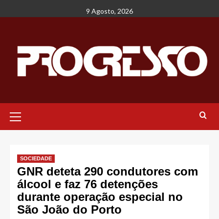
Avançar
9 Agosto, 2026
para
o
conteúdo
Menu
principal
SOCIEDADE
GNR deteta 290 condutores com
álcool e faz 76 detenções
durante operação especial no
São João do Porto