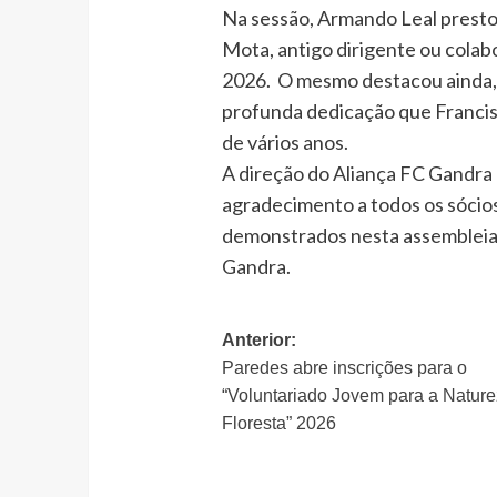
Na sessão, Armando Leal prest
Mota, antigo dirigente ou colabo
2026. O mesmo destacou ainda, 
profunda dedicação que Francis
de vários anos.
A direção do Aliança FC Gandra
agradecimento a todos os sócios 
demonstrados nesta assembleia
Gandra.
Navegação
Anterior:
Paredes abre inscrições para o
de
“Voluntariado Jovem para a Nature
artigos
Floresta” 2026