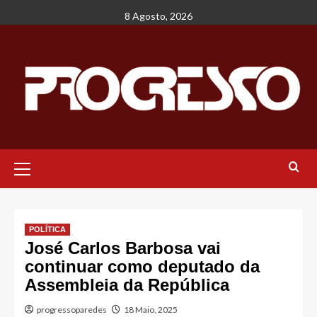
Avançar
8 Agosto, 2026
para
o
conteúdo
Menu
principal
POLÍTICA
José Carlos Barbosa vai
continuar como deputado da
Assembleia da República
progressoparedes
18 Maio, 2025