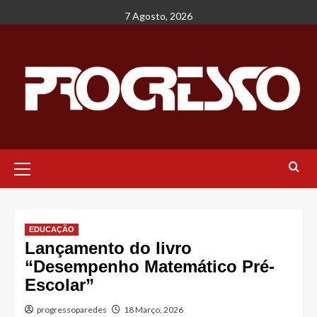
Avançar
7 Agosto, 2026
para
o
conteúdo
Menu
principal
EDUCAÇÃO
Lançamento do livro
“Desempenho Matemático Pré-
Escolar”
progressoparedes
18 Março, 2026