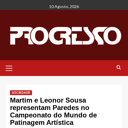
Avançar
10 Agosto, 2026
para
o
conteúdo
Menu
principal
SOCIEDADE
Martim e Leonor Sousa
representam Paredes no
Campeonato do Mundo de
Patinagem Artística