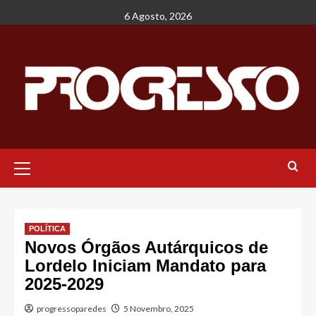
Avançar
6 Agosto, 2026
para
o
conteúdo
Menu
principal
POLÍTICA
Novos Órgãos Autárquicos de
Lordelo Iniciam Mandato para
2025-2029
progressoparedes
5 Novembro, 2025