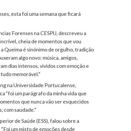
ses, esta foi uma semana que ficará
ências Forenses na CESPU, descreveu a
ncrível, cheia de momentos que vou
, a Queima é sinónimo de orgulho, tradição
rouxeram algo novo: música, amigos,
am dias intensos, vividos com emoção e
 tudo memorável.”
ing na Universidade Portucalense,
a “foi um parágrafo da minha vida que
 momentos que nunca vão ser esquecidos
s, com saudade.”
uperior de Saúde (ESS), falou sobre a
 “Foi um misto de emoções desde