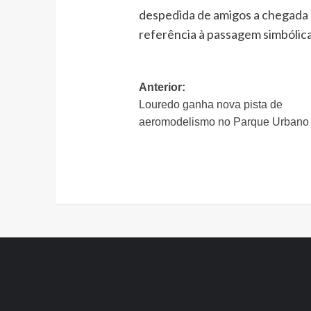
despedida de amigos a chegada 
referência à passagem simbóli
Navegação
Anterior:
Louredo ganha nova pista de
de
aeromodelismo no Parque Urbano
artigos