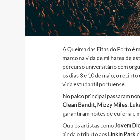
A Queima das Fitas do Porto é m
marco na vida de milhares de es
percurso universitário com orgu
os dias 3 e 10 de maio, o recin
vida estudantil portuense.
No palco principal passaram n
Clean Bandit, Mizzy
Miles
,
Luk
garantiram noites de euforia e 
Outros artistas como
Jovem Dio
ainda o tributo aos
Linkin Park
c