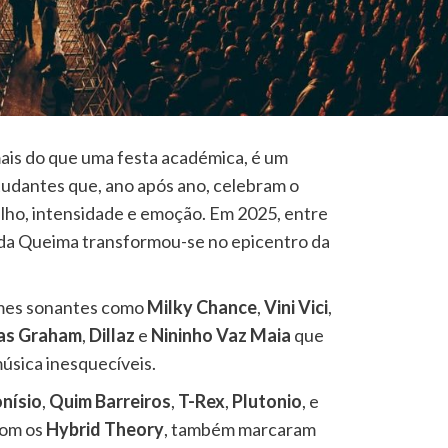
ais do que uma festa académica, é um
tudantes que, ano após ano, celebram o
lho, intensidade e emoção. Em 2025, entre
to da Queima transformou-se no epicentro da
omes sonantes como
Milky Chance
,
Vini Vici
,
as Graham
,
Dillaz
e
Nininho Vaz Maia
que
música inesquecíveis.
nísio
,
Quim Barreiros
,
T-Rex
,
Plutonio
, e
om os
Hybrid Theory
, também marcaram