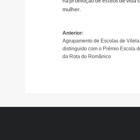
na promoção de estilos de vida 
mulher.
Navegação
Anterior:
Agrupamento de Escolas de Vilela
de
distinguido com o Prémio Escola 
artigos
da Rota do Românico