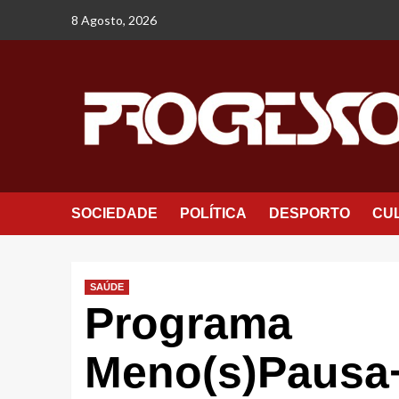
Avançar
8 Agosto, 2026
para
o
conteúdo
SOCIEDADE
POLÍTICA
DESPORTO
CU
SAÚDE
Programa
Meno(s)Pausa