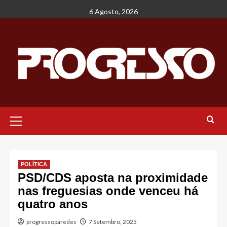
Avançar
6 Agosto, 2026
para
o
conteúdo
Menu
principal
POLÍTICA
PSD/CDS aposta na proximidade
nas freguesias onde venceu há
quatro anos
progressoparedes
7 Setembro, 2025