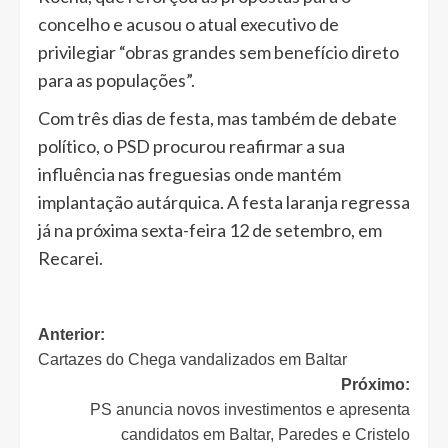
concelho e acusou o atual executivo de
privilegiar “obras grandes sem benefício direto
para as populações”.
Com três dias de festa, mas também de debate
político, o PSD procurou reafirmar a sua
influência nas freguesias onde mantém
implantação autárquica. A festa laranja regressa
já na próxima sexta-feira 12 de setembro, em
Recarei.
Navegação
Anterior:
Cartazes do Chega vandalizados em Baltar
de
Próximo:
artigos
PS anuncia novos investimentos e apresenta
candidatos em Baltar, Paredes e Cristelo