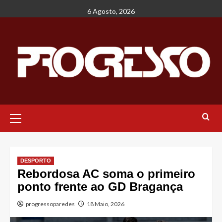
Avançar
6 Agosto, 2026
para
o
conteúdo
Menu
principal
DESPORTO
Rebordosa AC soma o primeiro
ponto frente ao GD Bragança
progressoparedes
18 Maio, 2026