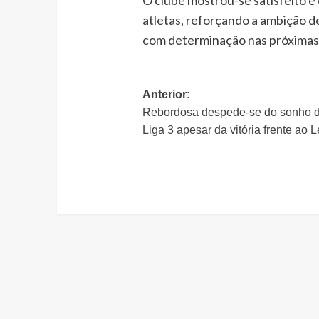
O clube mostrou-se satisfeito 
atletas, reforçando a ambição 
com determinação nas próximas
Navegação
Anterior:
Rebordosa despede-se do sonho 
de
Liga 3 apesar da vitória frente ao 
artigos