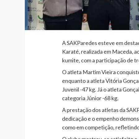
A SAKParedes esteve em destaqu
Karaté, realizada em
Maceda
, a
kumite, com a participação de tr
O atleta
Martim Vieira
conquistou
enquanto a atleta
Vitória Gonça
Juvenil -47 kg. Já o atleta
Gonça
categoria Júnior -68 kg.
A prestação dos atletas da SAKP
dedicação e o empenho demonstr
como em competição, refletindo