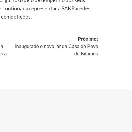
e orgulhoso pelo desempenho dos seus
de continuar a representar a SAKParedes
 competições.
Próximo:
da
Inaugurado o novo lar da Casa do Povo
Leça
de Bitarães