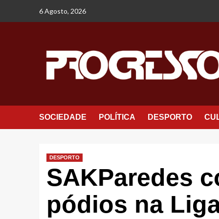
Avançar
6 Agosto, 2026
para
o
conteúdo
SOCIEDADE
POLÍTICA
DESPORTO
CU
DESPORTO
SAKParedes co
pódios na Liga