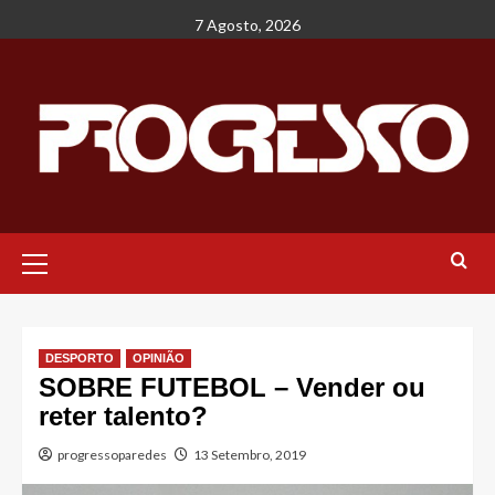
Avançar
7 Agosto, 2026
para
o
conteúdo
Menu
principal
DESPORTO
OPINIÃO
SOBRE FUTEBOL – Vender ou
reter talento?
progressoparedes
13 Setembro, 2019