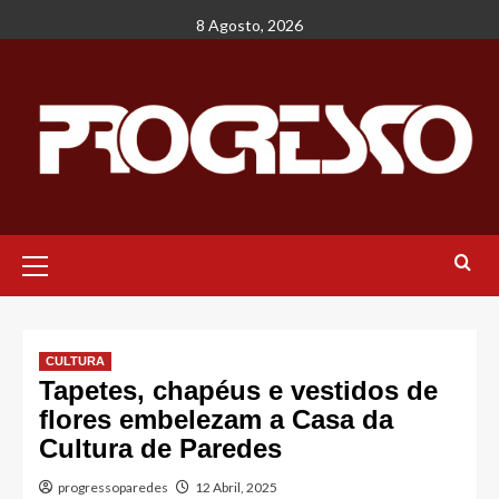
Avançar
8 Agosto, 2026
para
o
conteúdo
Menu
principal
CULTURA
Tapetes, chapéus e vestidos de
flores embelezam a Casa da
Cultura de Paredes
progressoparedes
12 Abril, 2025