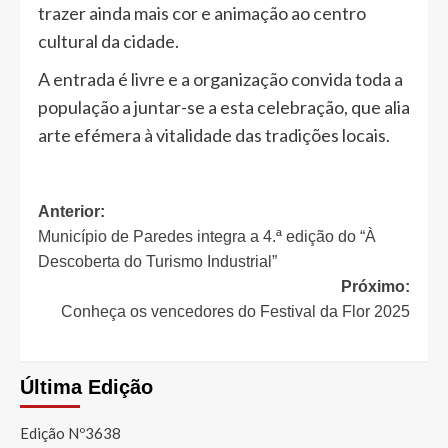
trazer ainda mais cor e animação ao centro
cultural da cidade.
A entrada é livre e a organização convida toda a
população a juntar-se a esta celebração, que alia
arte efémera à vitalidade das tradições locais.
Navegação
Anterior:
Município de Paredes integra a 4.ª edição do “À
de
Descoberta do Turismo Industrial”
artigos
Próximo:
Conheça os vencedores do Festival da Flor 2025
Última Edição
Edição Nº3638