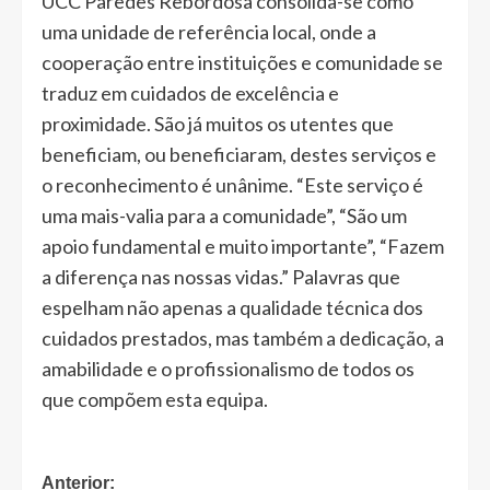
UCC Paredes Rebordosa consolida-se como
uma unidade de referência local, onde a
cooperação entre instituições e comunidade se
traduz em cuidados de excelência e
proximidade. São já muitos os utentes que
beneficiam, ou beneficiaram, destes serviços e
o reconhecimento é unânime. “Este serviço é
uma mais-valia para a comunidade”, “São um
apoio fundamental e muito importante”, “Fazem
a diferença nas nossas vidas.” Palavras que
espelham não apenas a qualidade técnica dos
cuidados prestados, mas também a dedicação, a
amabilidade e o profissionalismo de todos os
que compõem esta equipa.
Navegação
Anterior: