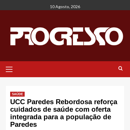
Avançar
10 Agosto, 2026
para
o
conteúdo
Menu
principal
SAÚDE
UCC Paredes Rebordosa reforça
cuidados de saúde com oferta
integrada para a população de
Paredes