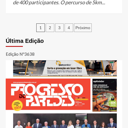
de 400 participantes. O percurso de 5km...
Paginação
1
2
3
4
Próximo
dos
Última Edição
conteúdos
Edição Nº3638