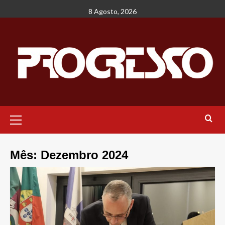
Avançar
8 Agosto, 2026
para
o
conteúdo
Menu
principal
Mês:
Dezembro 2024