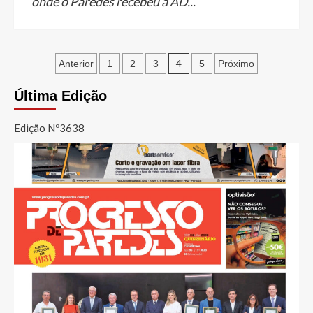
onde o Paredes recebeu a AD...
Paginação
4
Anterior
1
2
3
5
Próximo
dos
Última Edição
conteúdos
Edição Nº3638