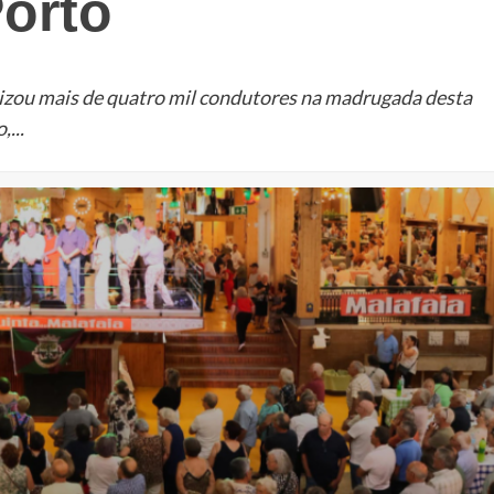
orto
izou mais de quatro mil condutores na madrugada desta
...