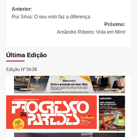
Navegação
Anterior:
Rui Silva: O seu voto faz a diferença
de
Próximo:
artigos
Amândio Ribeiro: Vota em Mim!
Última Edição
Edição Nº3638