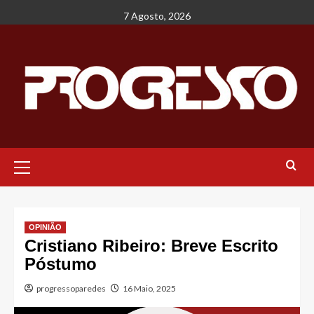
Avançar
7 Agosto, 2026
para
o
conteúdo
Menu
principal
OPINIÃO
Cristiano Ribeiro: Breve Escrito
Póstumo
progressoparedes
16 Maio, 2025