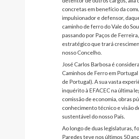
detentor de outros cargos, alia 
concretas em benefício da comuni
impulsionador e defensor, daquel
caminho de ferro do Vale do Sous
passando por Paços de Ferreira,
estratégico que trará crescimen
nosso Concelho.
José Carlos Barbosa é consider
Caminhos de Ferro em Portugal 
de Portugal). A sua vasta experi
inquérito à EFACEC na última le
comissão de economia, obras púb
conhecimento técnico e visão d
sustentável do nosso País.
Ao longo de duas legislaturas, f
Paredes teve nos últimos 50 ano