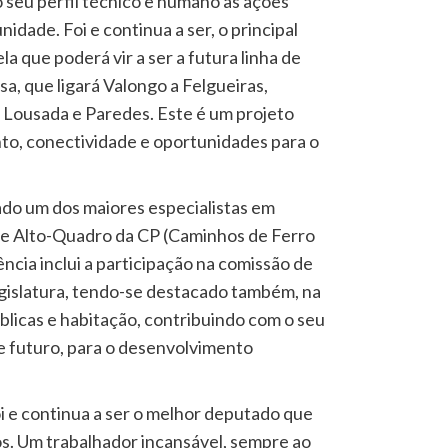
o seu perfil técnico e humano às ações
dade. Foi e continua a ser, o principal
a que poderá vir a ser a futura linha de
a, que ligará Valongo a Felgueiras,
 Lousada e Paredes. Este é um projeto
to, conectividade e oportunidades para o
ado um dos maiores especialistas em
e Alto-Quadro da CP (Caminhos de Ferro
ência inclui a participação na comissão de
gislatura, tendo-se destacado também, na
licas e habitação, contribuindo com o seu
e futuro, para o desenvolvimento
oi e continua a ser o melhor deputado que
s. Um trabalhador incansável, sempre ao