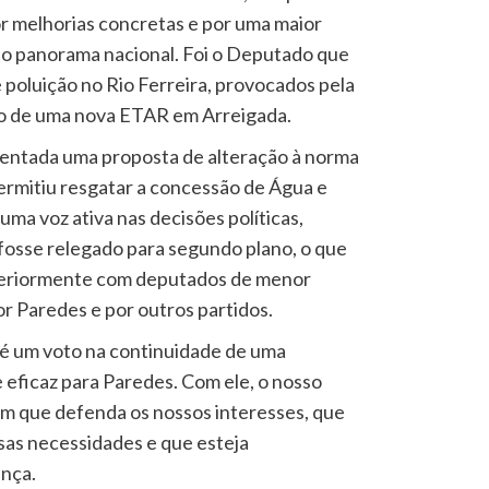
or melhorias concretas e por uma maior
no panorama nacional. Foi o Deputado que
poluição no Rio Ferreira, provocados pela
o de uma nova ETAR em Arreigada.
sentada uma proposta de alteração à norma
rmitiu resgatar a concessão de Água e
ma voz ativa nas decisões políticas,
fosse relegado para segundo plano, o que
nteriormente com deputados de menor
r Paredes e por outros partidos.
 é um voto na continuidade de uma
 eficaz para Paredes. Com ele, o nosso
ém que defenda os nossos interesses, que
as necessidades e que esteja
nça.