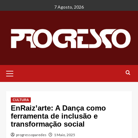
Avançar
7 Agosto, 2026
para
o
conteúdo
Menu
principal
CULTURA
EnRaiz’arte: A Dança como
ferramenta de inclusão e
transformação social
progressoparedes
1 Maio, 2025