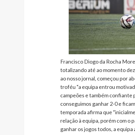
Francisco Diogo da Rocha Morei
totalizando até ao momento deza
ao nosso jornal, começou por a
troféu “a equipa entrou motiva
campeões e também confiante p
conseguimos ganhar 2-0 e ficamo
temporada afirma que “inicialm
relação à equipa, porém com o 
ganhar os jogos todos, a equipa