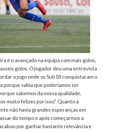
ra é o avançado na equipa com mais golos,
sseis golos. O jogador deu uma entrevista
bordar o jogo onde os Sub18 conquistaram o
da porque sabia que poderíamos ser
orque sabemos da nossa qualidade,
s muito felizes por isso”. Quanto à
ente não havia grandes esperanças em
passar do tempo e após começarmos a
 acabou por ganhar bastante relevância e