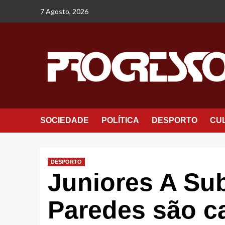
Avançar
7 Agosto, 2026
para
o
conteúdo
SOCIEDADE
POLÍTICA
DESPORTO
CU
DESPORTO
Juniores A Su
Paredes são 