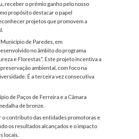
u, receber o prémio ganho pelo nosso
omo propósito destacar o papel
reconhecer projetos que promovem a
l.
o Município de Paredes, em
desenvolvido no âmbito do programa
reza e Florestas”. Este projeto incentiva a
 preservação ambiental, com foco na
iversidade. É a terceira vez consecutiva
.
pio de Paços de Ferreira e a Câmara
medalha de bronze.
zar o contributo das entidades promotoras e
ndo os resultados alcançados e o impacto
 locais.