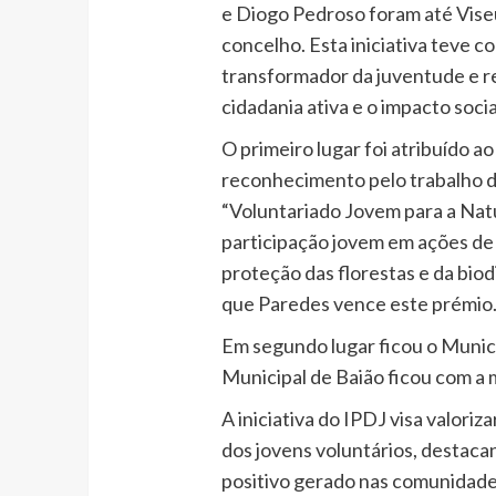
e Diogo Pedroso foram até Vise
concelho. Esta iniciativa teve c
transformador da juventude e 
cidadania ativa e o impacto socia
O primeiro lugar foi atribuído a
reconhecimento pelo trabalho 
“Voluntariado Jovem para a Natu
participação jovem em ações de
proteção das florestas e da biod
que Paredes vence este prémio
Em segundo lugar ficou o Municí
Municipal de Baião ficou com a 
A iniciativa do IPDJ visa valori
dos jovens voluntários, destaca
positivo gerado nas comunidades