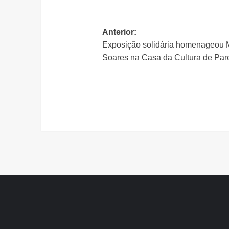
Navegação
Anterior:
Exposição solidária homenageou 
de
Soares na Casa da Cultura de Par
artigos