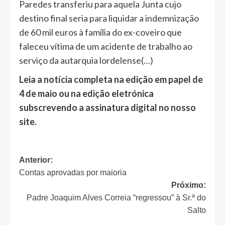
Paredes transferiu para aquela Junta cujo
destino final seria para liquidar a indemnização
de 60 mil euros à família do ex-coveiro que
faleceu vítima de um acidente de trabalho ao
serviço da autarquia lordelense(…)
Leia a notícia completa na edição em papel de
4 de maio ou na edição eletrónica
subscrevendo a assinatura digital no nosso
site.
Navegação
Anterior:
Contas aprovadas por maioria
de
Próximo:
artigos
Padre Joaquim Alves Correia “regressou” à Sr.ª do
Salto