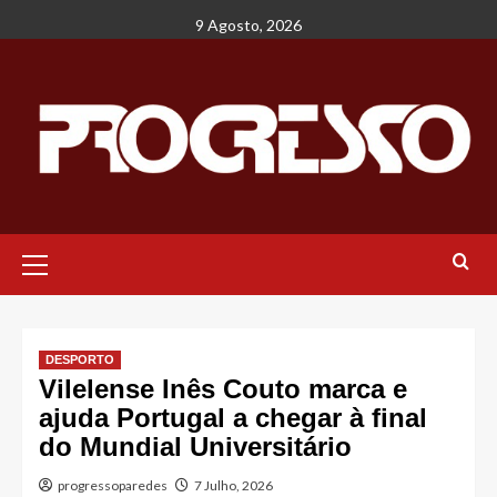
Avançar
9 Agosto, 2026
para
o
conteúdo
Menu
principal
DESPORTO
Vilelense Inês Couto marca e
ajuda Portugal a chegar à final
do Mundial Universitário
progressoparedes
7 Julho, 2026