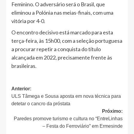
Feminino. O adversário será o Brasil, que
eliminou a Polónia nas meias-finais, com uma
vitória por 4-0.
O encontro decisivo está marcado para esta
terça-feira, às 15h00, com a seleção portuguesa
a procurar repetir a conquista do título
alcançada em 2022, precisamente frente às
brasileiras.
Navegação
Anterior:
ULS Tâmega e Sousa aposta em nova técnica para
de
detetar o cancro da próstata
artigos
Próximo:
Paredes promove turismo e cultura no “EntreLinhas
– Festa do Ferroviário” em Ermesinde