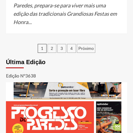
Paredes, prepara-se para viver mais uma
edição das tradicionais Grandiosas Festas em
Honra...
Paginação
1
2
3
4
Próximo
dos
Última Edição
conteúdos
Edição Nº3638