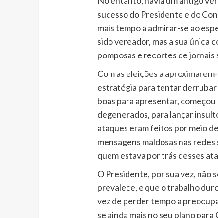
No entanto, havia um antigo ve
sucesso do Presidente e do Con
mais tempo a admirar-se ao espel
sido vereador, mas a sua única 
pomposas e recortes de jornais
Com as eleições a aproximarem-s
estratégia para tentar derrubar 
boas para apresentar, começou 
degenerados, para lançar insult
ataques eram feitos por meio de
mensagens maldosas nas redes s
quem estava por trás desses at
O Presidente, por sua vez, não s
prevalece, e que o trabalho duro
vez de perder tempo a preocupa
se ainda mais no seu plano para