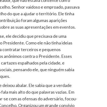
reador, que não estava contente com o
celho. Senhor vaidoso e emproado, passava
ho do que a ajudar o território. Ele tinha
contribuição foram algumas aparições
 sobre as suas apresentações em eventos.
e, ele decidiu que precisava de uma
o Presidente. Como ele não tinha ideias
a contratar terceiros e pequenos
os anônimos contra o Presidente. Esses
 cartazes espalhados pela cidade, e
ociais, pensando ele, que ninguém sabia
aques.
e deixou abalar. Ele sabia que a verdade
 fala mais alto do que palavras vazias. Em
r-se com as ofensas do adversário, focou-
 Concelho. Organizou um grande convívio