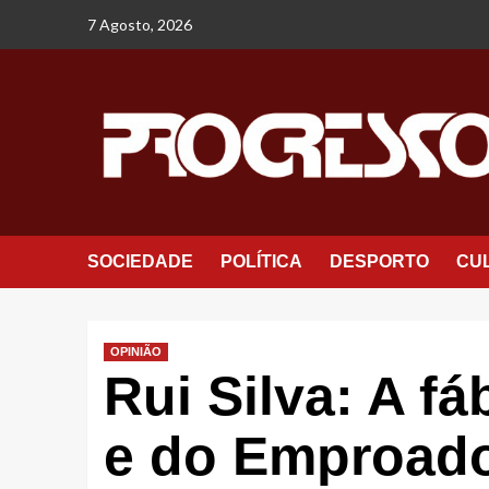
Avançar
7 Agosto, 2026
para
o
conteúdo
SOCIEDADE
POLÍTICA
DESPORTO
CU
OPINIÃO
Rui Silva: A f
e do Emproad