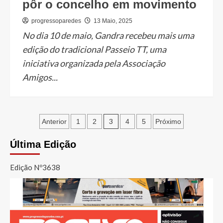
pôr o concelho em movimento
progressoparedes
13 Maio, 2025
No dia 10 de maio, Gandra recebeu mais uma
edição do tradicional Passeio TT, uma
iniciativa organizada pela Associação
Amigos...
Paginação
3
Anterior
1
2
4
5
Próximo
dos
Última Edição
conteúdos
Edição Nº3638