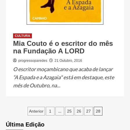
CULTURA
Mia Couto é o escritor do mês
na Fundação A LORD
progressoparedes
21 Outubro, 2016
O escritor moçambicano que acaba de lançar
“A Espada e a Azagaia" está em destaque, este
mês de Outubro, na...
Paginação
…
28
Anterior
1
25
26
27
dos
Última Edição