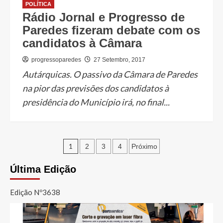
POLÍTICA
Rádio Jornal e Progresso de
Paredes fizeram debate com os
candidatos à Câmara
progressoparedes
27 Setembro, 2017
Autárquicas. O passivo da Câmara de Paredes
na pior das previsões dos candidatos à
presidência do Município irá, no final...
Paginação
1
2
3
4
Próximo
dos
Última Edição
conteúdos
Edição Nº3638