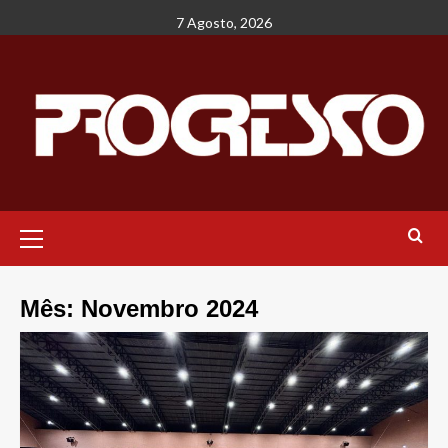
Avançar
7 Agosto, 2026
para
o
conteúdo
Menu
principal
Mês:
Novembro 2024