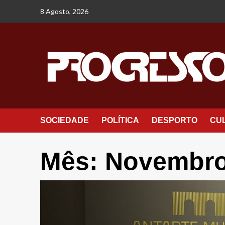
Avançar
8 Agosto, 2026
para
o
conteúdo
SOCIEDADE
POLÍTICA
DESPORTO
CU
Mês:
Novembro